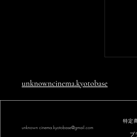
unknowncinema.kyotobase
特定
unknown
cinema.kyotobase@gmail.com
プ