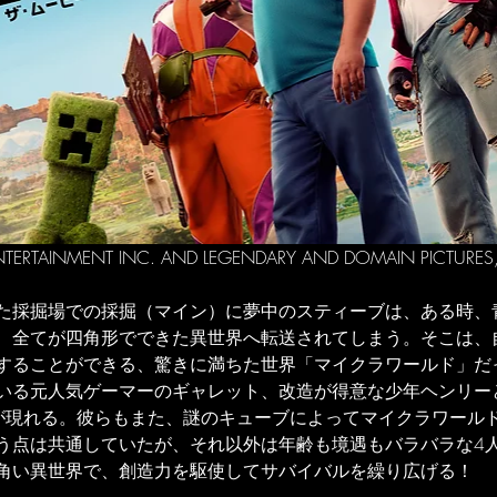
ERTAINMENT INC. AND LEGENDARY AND DOMAIN PICTURES, LL
た採掘場での採掘（マイン）に夢中のスティーブは、ある時、
、全てが四角形でできた異世界へ転送されてしまう。そこは、
することができる、驚きに満ちた世界「マイクラワールド」だ
いる元人気ゲーマーのギャレット、改造が得意な少年ヘンリー
が現れる。彼らもまた、謎のキューブによってマイクラワール
う点は共通していたが、それ以外は年齢も境遇もバラバラな4
角い異世界で、創造力を駆使してサバイバルを繰り広げる！