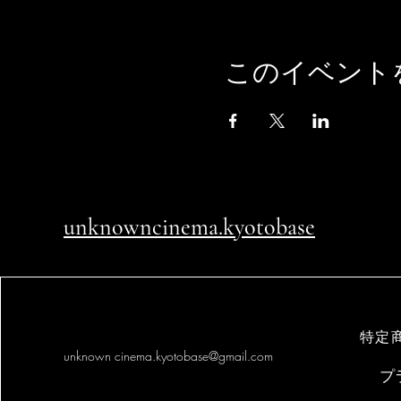
このイベント
unknowncinema.kyotobase
特定
unknown
cinema.kyotobase@gmail.com
プ