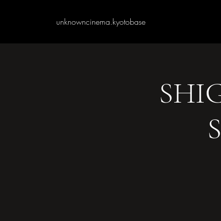
unknowncinema.kyotobase
SHI