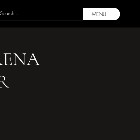
MENU
RENA
R