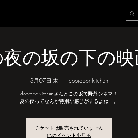
の夜の坂の下の映
8月07日(木)
  |  
doordoor kitchen
doordoorkitchenさんとこの坂で野外シネマ！
チケットは販売されていません
他のイベントを見る