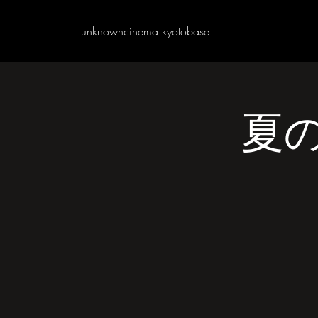
unknowncinema.kyotobase
夏